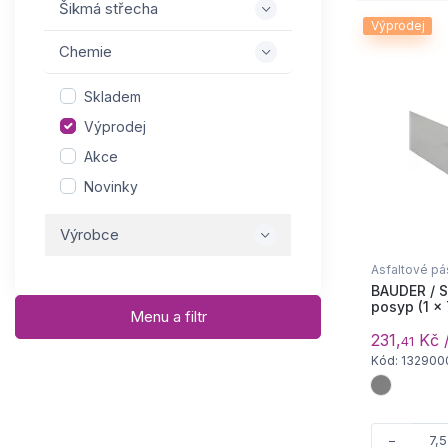
Šikmá střecha
Výprodej
Chemie
Skladem
Výprodej
Akce
Novinky
Výrobce
Asfaltové pá
BAUDER / S
posyp (1 × 7
Menu a filtr
231,
Kč 
41
Kód: 132900
−