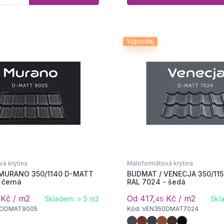
Výprodej
á krytina
Maloformátová krytina
MURANO 350/1140 D-MATT
BUDMAT / VENECJA 350/11
 černá
RAL 7024 - šedá
Kč / m2
Od 417,
Kč / m2
Skladem: > 5 m2
Skl
45
NODMAT9005
Kód: VEN350DMAT7024