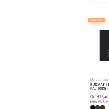
Výprodej
Maloformátov
BUDMAT / 
RAL 9005 -
Od 417,
45
Kód: MURA