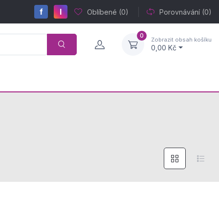
f
I
Oblíbené
(0)
Porovnávání
(0)
0
Zobrazit obsah košíku
0,00 Kč