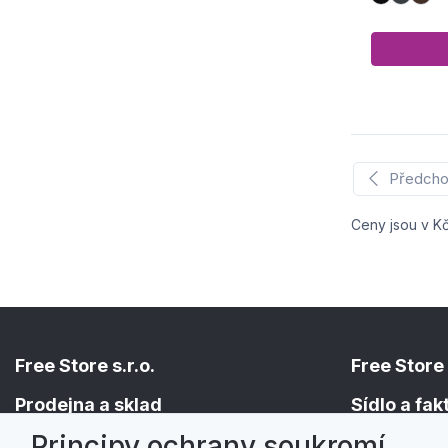
Předcho
Ceny jsou v K
Free Store s.r.o.
Free Store 
Prodejna a sklad
Sídlo a fa
Principy ochrany soukromí
Holická 156/49
Hřbitovní 524/