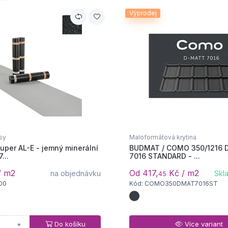
Výprodej
sy
Maloformátová krytina
uper AL-E - jemný minerální
BUDMAT / COMO 350/1216 
...
7016 STANDARD - ...
/ m2
Od 417,
Kč / m2
na objednávku
Skl
45
00
Kód: COMO350DMAT7016ST
Do košíku
Více variant
+