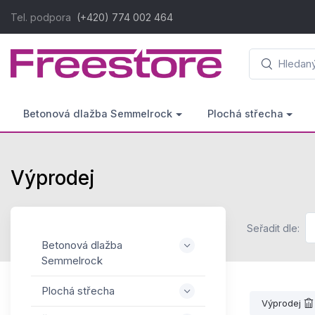
Tel. podpora
(+420) 774 002 464
Betonová dlažba Semmelrock
Plochá střecha
Výprodej
Seřadit dle:
Betonová dlažba
Semmelrock
Plochá střecha
Výprodej