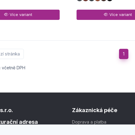
Více variant
Více variant
zí stránka
1
č včetně DPH
s.r.o.
Zákaznická péče
kturační adresa
Doprava a platba
Obchodní podmínky
1