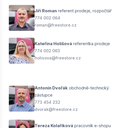
Jiří Roman
referent prodeje, rozpočtář
774 002 064
roman@freestore.cz
Kateřina Holíšová
referentka prodeje
774 002 063
holisova@freestore.cz
Antonín Dvořák
obchodně-technický
zástupce
773 454 232
dvorak@freestore.cz
Tereza Kolaříková
pracovník e-shopu