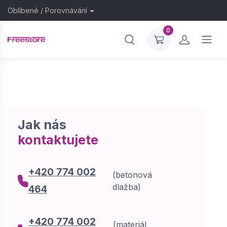
Oblíbené
/
Porovnávání
0
Jak nás
kontaktujete
+420 774 002
(betonová
dlažba)
464
+420 774 002
(materiál