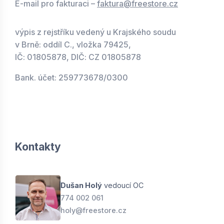
E-mail pro fakturaci –
faktura@freestore.cz
výpis z rejstříku vedený u Krajského soudu
v Brně: oddíl C., vložka 79425,
IČ: 01805878, DIČ: CZ 01805878
Bank. účet: 259773678/0300
Kontakty
Dušan Holý
vedoucí OC
774 002 061
holy@freestore.cz