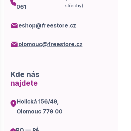
střechy)
061
eshop@freestore.cz
olomouc@freestore.cz
Kde nás
najdete
Holická 156/49,
Olomouc 779 00
PO — PÁ,