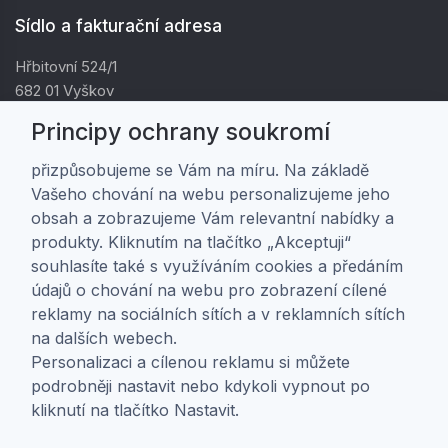
Sídlo a fakturační adresa
Hřbitovní 524/1
682 01 Vyškov
IČ: 01805878
Principy ochrany soukromí
DIČ: CZ01805878
přizpůsobujeme se Vám na míru. Na základě
Vašeho chování na webu personalizujeme jeho
Zákaznická péče
obsah a zobrazujeme Vám relevantní nabídky a
produkty. Kliknutím na tlačítko „Akceptuji“
Doprava a platba
souhlasíte také s využíváním cookies a předáním
Obchodní podmínky
údajů o chování na webu pro zobrazení cílené
Ochrana osobních údajů
reklamy na sociálních sítích a v reklamních sítích
Nastavení soukromí
na dalších webech.
Personalizaci a cílenou reklamu si můžete
O nás
podrobněji nastavit nebo kdykoli vypnout po
kliknutí na tlačítko Nastavit.
O firmě