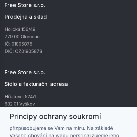
Free Store s.r.o.
Prodejna a sklad
Holická 156/49
779 00 Olomouc
IČ: 01805878
DIČ: CZ01805878
Free Store s.r.o.
Sídlo a fakturační adresa
Hřbitovní 524/1
682 01 Vyškov
IČ: 01805878
Principy ochrany soukromí
DIČ: CZ01805878
přizpůsobujeme se Vám na míru. Na základě
Vašeho chování na webu personalizujeme jeho