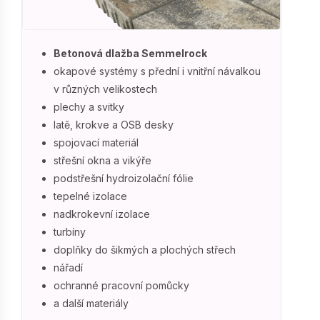
Betonová dlažba Semmelrock
okapové systémy s přední i vnitřní návalkou
v různých velikostech
plechy a svitky
latě, krokve a OSB desky
spojovací materiál
střešní okna a vikýře
podstřešní hydroizolační fólie
tepelné izolace
nadkrokevní izolace
turbíny
doplňky do šikmých a plochých střech
nářadí
ochranné pracovní pomůcky
a další materiály