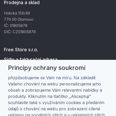
Prodejna a sklad
Holická 156/49
779 00 Olomouc
IČ: 01805878
DIČ: CZ01805878
Free Store s.r.o.
Sídlo a fakturační adresa
Principy ochrany soukromí
Hřbitovní 524/1
682 01 Vyškov
přizpůsobujeme se Vám na míru. Na základě
IČ: 01805878
Vašeho chování na webu personalizujeme jeho
DIČ: CZ01805878
obsah a zobrazujeme Vám relevantní nabídky a
produkty. Kliknutím na tlačítko „Akceptuji“
souhlasíte také s využíváním cookies a předáním
Zákaznická péče
údajů o chování na webu pro zobrazení cílené
reklamy na sociálních sítích a v reklamních sítích