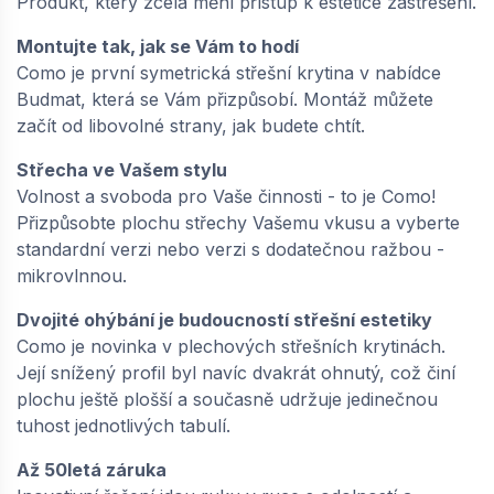
Produkt, který zcela mění přístup k estetice zastřešení.
Skladem: > 5 m2
Výprodej
Montujte tak, jak se Vám to hodí
417,
Kč / m2
45
Como je první symetrická střešní krytina v nabídce
Budmat, která se Vám přizpůsobí. Montáž můžete
−
+
začít od libovolné strany, jak budete chtít.
Střecha ve Vašem stylu
Volnost a svoboda pro Vaše činnosti - to je Como!
BUDMAT / COMO 350/1216 D-MATT RAL
Přizpůsobte plochu střechy Vašemu vkusu a vyberte
9005 MIKROVLNA - černá |
standardní verzi nebo verzi s dodatečnou ražbou -
COMO350DMAT9005MI
mikrovlnnou.
Skladem: > 5 m2
Výprodej
Dvojité ohýbání je budoucností střešní estetiky
Como je novinka v plechových střešních krytinách.
417,
Kč / m2
45
Její snížený profil byl navíc dvakrát ohnutý, což činí
plochu ještě plošší a současně udržuje jedinečnou
−
+
tuhost jednotlivých tabulí.
Až 50letá záruka