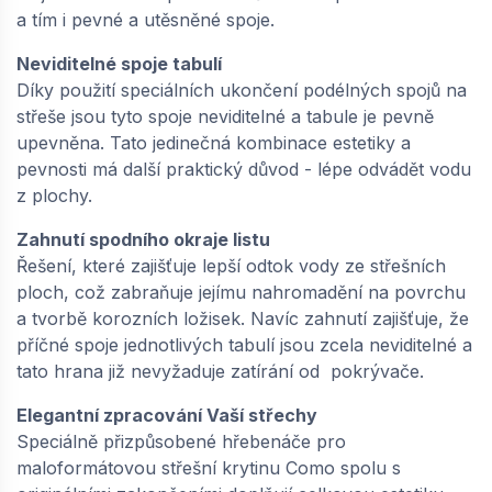
a tím i pevné a utěsněné spoje.
Neviditelné spoje tabulí
Díky použití speciálních ukončení podélných spojů na
střeše jsou tyto spoje neviditelné a tabule je pevně
upevněna. Tato jedinečná kombinace estetiky a
pevnosti má další praktický důvod - lépe odvádět vodu
z plochy.
Zahnutí spodního okraje listu
Řešení, které zajišťuje lepší odtok vody ze střešních
ploch, což zabraňuje jejímu nahromadění na povrchu
a tvorbě korozních ložisek. Navíc zahnutí zajišťuje, že
příčné spoje jednotlivých tabulí jsou zcela neviditelné a
tato hrana již nevyžaduje zatírání od pokrývače.
Elegantní zpracování Vaší střechy
Speciálně přizpůsobené hřebenáče pro
maloformátovou střešní krytinu Como spolu s