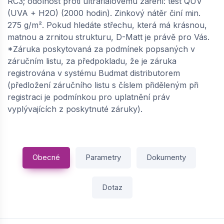
RC3; odolnost proti ultrafialovému záření: test QUV
(UVA + H2O) (2000 hodin). Zinkový nátěr činí min.
275 g/m². Pokud hledáte střechu, která má krásnou,
matnou a zrnitou strukturu, D-Matt je právě pro Vás.
*Záruka poskytovaná za podmínek popsaných v
záručním listu, za předpokladu, že je záruka
registrována v systému Budmat distributorem
(předložení záručního listu s číslem přiděleným při
registraci je podmínkou pro uplatnění práv
vyplývajících z poskytnuté záruky).
Obecné
Parametry
Dokumenty
Dotaz