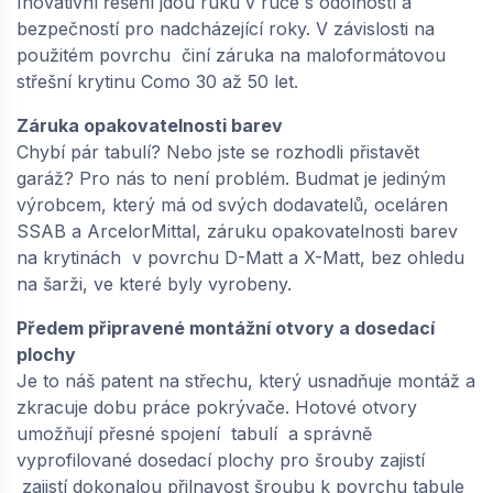
Inovativní řešení jdou ruku v ruce s odolností a
bezpečností pro nadcházející roky. V závislosti na
použitém povrchu činí záruka na maloformátovou
střešní krytinu Como 30 až 50 let.
Záruka opakovatelnosti barev
Chybí pár tabulí? Nebo jste se rozhodli přistavět
garáž? Pro nás to není problém. Budmat je jediným
výrobcem, který má od svých dodavatelů, oceláren
SSAB a ArcelorMittal, záruku opakovatelnosti barev
na krytinách v povrchu D-Matt a X-Matt, bez ohledu
na šarži, ve které byly vyrobeny.
Předem připravené montážní otvory a dosedací
plochy
Je to náš patent na střechu, který usnadňuje montáž a
zkracuje dobu práce pokrývače. Hotové otvory
umožňují přesné spojení tabulí a správně
vyprofilované dosedací plochy pro šrouby zajistí
zajistí dokonalou přilnavost šroubu k povrchu tabule