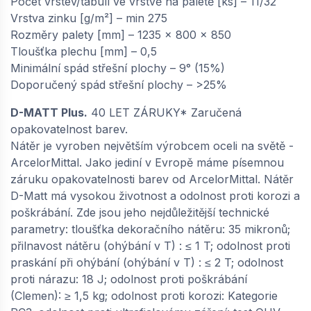
Počet vrstev/tabulí ve vrstvě na paletě [ks] – 11/32
Vrstva zinku [g/m²] – min 275
Rozměry palety [mm] – 1235 x 800 x 850
Tloušťka plechu [mm] – 0,5
Minimální spád střešní plochy – 9° (15%)
Doporučený spád střešní plochy – >25%
D-MATT Plus.
40 LET ZÁRUKY* Zaručená
opakovatelnost barev.
Nátěr je vyroben největším výrobcem oceli na světě -
ArcelorMittal. Jako jediní v Evropě máme písemnou
záruku opakovatelnosti barev od ArcelorMittal. Nátěr
D-Matt má vysokou životnost a odolnost proti korozi a
poškrábání. Zde jsou jeho nejdůležitější technické
parametry: tloušťka dekoračního nátěru: 35 mikronů;
přilnavost nátěru (ohýbání v T) : ≤ 1 T; odolnost proti
praskání při ohýbání (ohýbání v T) : ≤ 2 T; odolnost
proti nárazu: 18 J; odolnost proti poškrábání
(Clemen): ≥ 1,5 kg; odolnost proti korozi: Kategorie