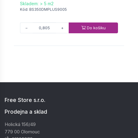
Skladem: > 5 m2
S
Kód: BS350DMPLUS9005
K
Do košíku
−
+
Free Store s.r.o.
Prodejna a sklad
Holická 156/49
779 00 Olomouc