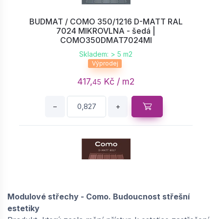
BUDMAT / COMO 350/1216 D-MATT RAL
7024 MIKROVLNA - šedá |
COMO350DMAT7024MI
Skladem: > 5 m2
Výprodej
417,
Kč / m2
45
−
+
BUDMAT / COMO 350/1216 D-MATT RAL
8017 MIKROVLNA - hnědá |
Modulové střechy - Como. Budoucnost střešní
COMO350DMAT8017MI
estetiky