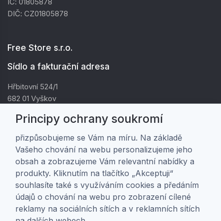
IČ: 01805878
DIČ: CZ01805878
Free Store s.r.o.
Sídlo a fakturační adresa
Hřbitovní 524/1
682 01 Vyškov
IČ: 01805878
Principy ochrany soukromí
DIČ: CZ01805878
přizpůsobujeme se Vám na míru. Na základě
Vašeho chování na webu personalizujeme jeho
Zákaznická péče
obsah a zobrazujeme Vám relevantní nabídky a
produkty. Kliknutím na tlačítko „Akceptuji“
Doprava a platba
souhlasíte také s využíváním cookies a předáním
Obchodní podmínky
údajů o chování na webu pro zobrazení cílené
Ochrana osobních údajů
reklamy na sociálních sítích a v reklamních sítích
Nastavení soukromí
na dalších webech.