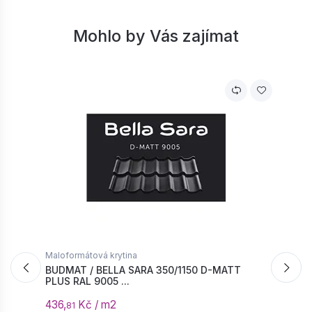
Mohlo by Vás zajímat
V
Maloformátová krytina
M
BUDMAT / BELLA SARA 350/1150 D-MATT
B
PLUS RAL 9005 ...
9
436,
Kč / m2
4
81