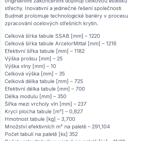
originálními zakončeními doplňují celkovou estetiku
střechy. Inovativní a jedinečné řešení společnosti
Budmat prolomuje technologické bariéry v procesu
zpracování ocelových střešních krytin.
Celková šírka tabule SSAB [mm] – 1220
Celková šírka tabule ArcelorMittal [mm] – 1216
Efektivní šířka tabule [mm] – 1182
Výška prolisu [mm] – 25
Výška vlny [mm] – 10
Celková výška [mm] – 35
Celková délka tabule [mm] – 725
Efektivní délka tabule [mm] – 700
Délka modulu [mm] – 350
Šířka mezi vrcholy vln [mm] – 237
Krycí plocha tabule [m²] – 0,827
Hmotnost tabule [kg] – 3,700
Množství efektivních m² na paletě – 291,104
Počet tabulí na paletě [ks] 352