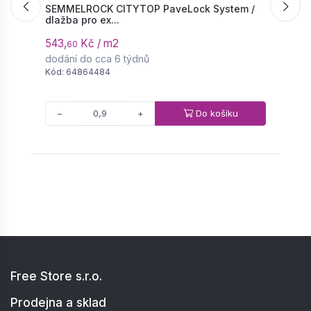
SEMMELROCK CITYTOP PaveLock System /
S
dlažba pro ex...
d
543,
Kč / m2
7
60
dodání do cca 6 týdnů
d
Kód: 64864484
K
Do košíku
−
+
Free Store s.r.o.
Prodejna a sklad