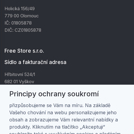
Holická 156/49
779 00 Olomouc
IČ: 01805878
DIČ: CZ01805878
Free Store s.r.o.
Sídlo a fakturační adresa
Hřbitovní 524/1
682 01 Vyškov
IČ: 01805878
Principy ochrany soukromí
DIČ: CZ01805878
přizpůsobujeme se Vám na míru. Na základě
Vašeho chování na webu personalizujeme jeho
Zákaznická péče
obsah a zobrazujeme Vám relevantní nabídky a
produkty. Kliknutím na tlačítko „Akceptuji“
Doprava a platba