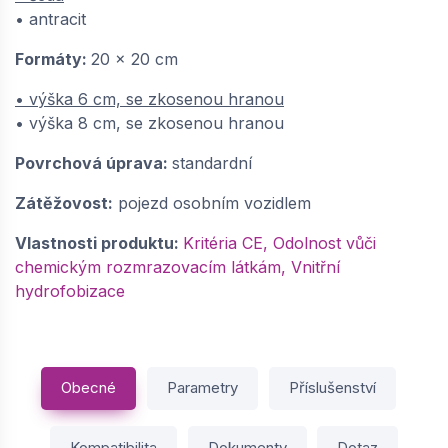
• antracit
Formáty:
20 x 20 cm
• výška 6 cm, se zkosenou hranou
• výška 8 cm, se zkosenou hranou
Povrchová úprava:
standardní
Zátěžovost:
pojezd osobním vozidlem
Vlastnosti produktu:
Kritéria CE, Odolnost vůči
chemickým rozmrazovacím látkám, Vnitřní
hydrofobizace
Obecné
Parametry
Příslušenství
Kompatibilita
Dokumenty
Dotaz