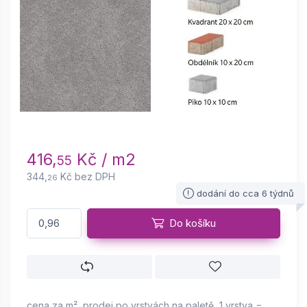
416,
Kč / m2
55
344,
Kč bez DPH
26
dodání do cca 6 týdnů
Do košíku
cena za m², prodej po vrstvách na paletě, 1 vrstva =