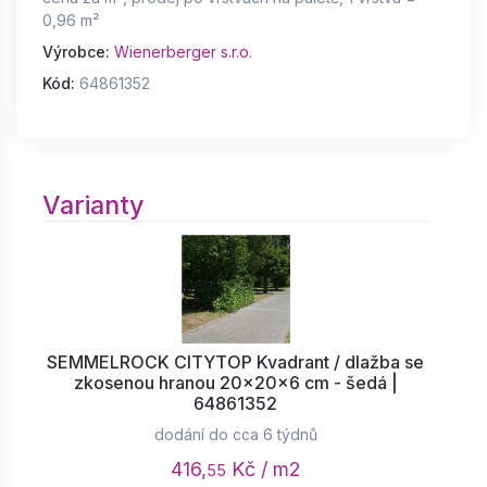
0,96 m²
Výrobce:
Wienerberger s.r.o.
Kód:
64861352
Varianty
SEMMELROCK CITYTOP Kvadrant / dlažba se
zkosenou hranou 20x20x6 cm - šedá |
64861352
dodání do cca 6 týdnů
416,
Kč / m2
55