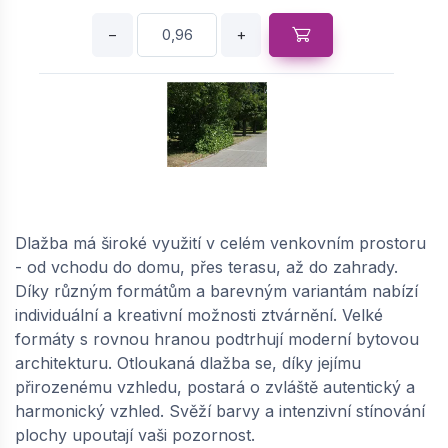
−
+
SEMMELROCK CITYTOP Kvadrant / dlažba se
zkosenou hranou 20x20x8 cm - šedá |
64861354
Dlažba má široké využití v celém venkovním prostoru
- od vchodu do domu, přes terasu, až do zahrady.
dodání do cca 6 týdnů
Díky různým formátům a barevným variantám nabízí
498,
Kč / m2
22
individuální a kreativní možnosti ztvárnění. Velké
formáty s rovnou hranou podtrhují moderní bytovou
−
+
architekturu. Otloukaná dlažba se, díky jejímu
přirozenému vzhledu, postará o zvláště autentický a
harmonický vzhled. Svěží barvy a intenzivní stínování
plochy upoutají vaši pozornost.