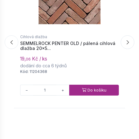
Cihlová dlažba
C
SEMMELROCK PENTER OLD / pálená cihlová
S
dlažba 20x5...
d
19,
Kč / ks
2
06
dodání do cca 6 týdnů
d
Kód: 11204368
K
Do košíku
−
+