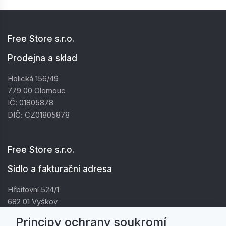
Free Store s.r.o.
Prodejna a sklad
Holická 156/49
779 00 Olomouc
IČ: 01805878
DIČ: CZ01805878
Free Store s.r.o.
Sídlo a fakturační adresa
Hřbitovní 524/1
682 01 Vyškov
IČ: 01805878
Principy ochrany soukromí
DIČ: CZ01805878