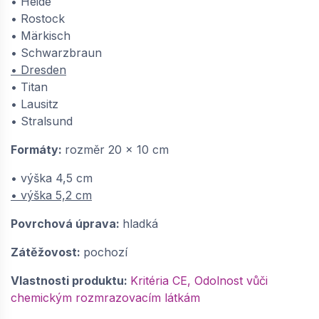
• Heide
• Rostock
• Märkisch
• Schwarzbraun
• Dresden
• Titan
• Lausitz
• Stralsund
Formáty:
rozměr 20 x 10 cm
• výška 4,5 cm
• výška 5,2 cm
Povrchová úprava:
hladká
Zátěžovost:
pochozí
Vlastnosti produktu:
Kritéria CE, Odolnost vůči
chemickým rozmrazovacím látkám