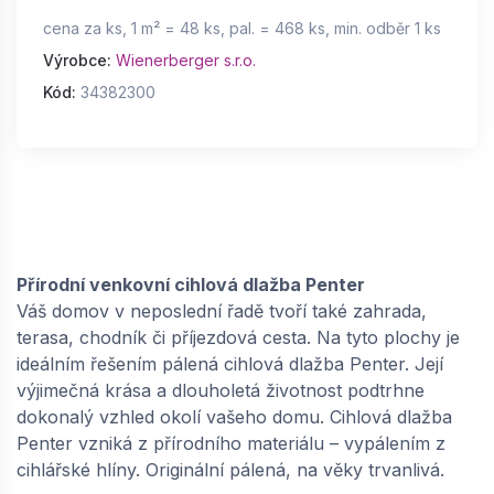
cena za ks, 1 m² = 48 ks, pal. = 468 ks, min. odběr 1 ks
Výrobce:
Wienerberger s.r.o.
Kód:
34382300
Přírodní venkovní cihlová dlažba Penter
Váš domov v neposlední řadě tvoří také zahrada,
terasa, chodník či příjezdová cesta. Na tyto plochy je
ideálním řešením pálená cihlová dlažba Penter. Její
výjimečná krása a dlouholetá životnost podtrhne
dokonalý vzhled okolí vašeho domu. Cihlová dlažba
Penter vzniká z přírodního materiálu – vypálením z
cihlářské hlíny. Originální pálená, na věky trvanlivá.