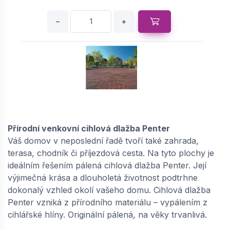
−
+
SEMMELROCK PENTER / pálená cihlová
dlažba 20x10x5,2 cm - Rotblaubunt |
34572100
Přírodní venkovní cihlová dlažba Penter
Váš domov v neposlední řadě tvoří také zahrada,
dodání do cca 6 týdnů
terasa, chodník či příjezdová cesta. Na tyto plochy je
22,
Kč / ks
69
ideálním řešením pálená cihlová dlažba Penter. Její
výjimečná krása a dlouholetá životnost podtrhne
−
+
dokonalý vzhled okolí vašeho domu. Cihlová dlažba
Penter vzniká z přírodního materiálu – vypálením z
cihlářské hlíny. Originální pálená, na věky trvanlivá.