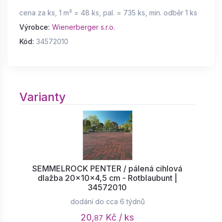
cena za ks, 1 m² = 48 ks, pal. = 735 ks, min. odběr 1 ks
Výrobce:
Wienerberger s.r.o.
Kód:
34572010
Varianty
SEMMELROCK PENTER / pálená cihlová
dlažba 20x10x4,5 cm - Rotblaubunt |
34572010
dodání do cca 6 týdnů
20,
Kč / ks
87