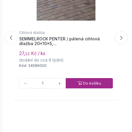
Cihlová dlažba
C
SEMMELROCK PENTER / pálená cihlová
S
dlažba 20x10x5,...
d
27,
Kč / ks
2
22
dodání do cca 6 týdnů
d
Kód: 34586000
K
Do košíku
−
+