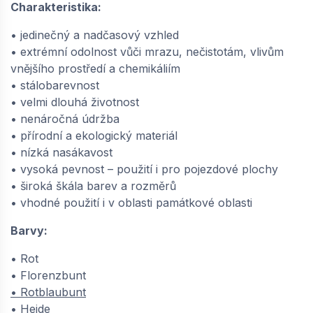
Charakteristika:
• jedinečný a nadčasový vzhled
• extrémní odolnost vůči mrazu, nečistotám, vlivům
vnějšího prostředí a chemikáliím
• stálobarevnost
• velmi dlouhá životnost
• nenáročná údržba
• přírodní a ekologický materiál
• nízká nasákavost
• vysoká pevnost – použití i pro pojezdové plochy
• široká škála barev a rozměrů
• vhodné použití i v oblasti památkové oblasti
Barvy:
• Rot
• Florenzbunt
• Rotblaubunt
• Heide