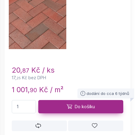
20,
Kč / ks
87
17,
Kč bez DPH
25
1 001,
Kč / m²
90
dodání do cca 6 týdnů
Do košíku