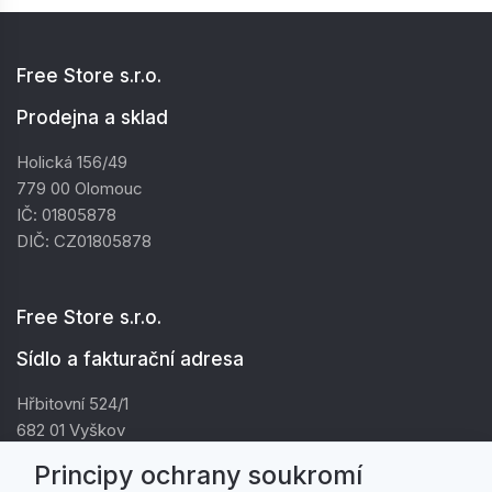
Free Store s.r.o.
Prodejna a sklad
Holická 156/49
779 00 Olomouc
IČ: 01805878
DIČ: CZ01805878
Free Store s.r.o.
Sídlo a fakturační adresa
Hřbitovní 524/1
682 01 Vyškov
IČ: 01805878
Principy ochrany soukromí
DIČ: CZ01805878