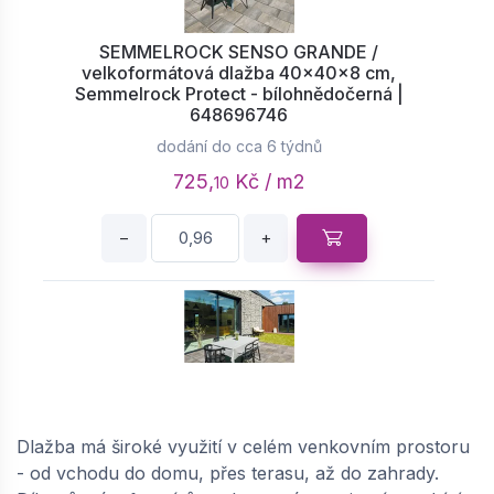
SEMMELROCK SENSO GRANDE /
velkoformátová dlažba 40x40x8 cm,
Semmelrock Protect - bílohnědočerná |
648696746
dodání do cca 6 týdnů
725,
Kč / m2
10
−
+
SEMMELROCK SENSO GRANDE /
velkoformátová dlažba 60x40x8 cm,
Dlažba má široké využití v celém venkovním prostoru
Semmelrock Protect - bílohnědočerná |
- od vchodu do domu, přes terasu, až do zahrady.
648696737