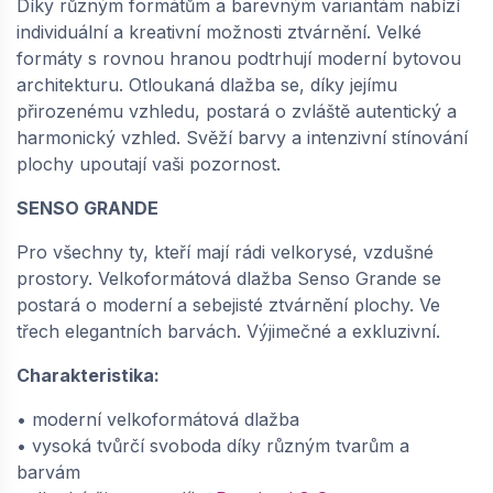
Díky různým formátům a barevným variantám nabízí
dodání do cca 6 týdnů
individuální a kreativní možnosti ztvárnění. Velké
725,
Kč / m2
10
formáty s rovnou hranou podtrhují moderní bytovou
architekturu. Otloukaná dlažba se, díky jejímu
přirozenému vzhledu, postará o zvláště autentický a
−
+
harmonický vzhled. Svěží barvy a intenzivní stínování
plochy upoutají vaši pozornost.
SENSO GRANDE
SEMMELROCK SENSO GRANDE /
velkoformátová dlažba 60x60x8 cm,
Semmelrock Protect - bílohnědočerná |
Pro všechny ty, kteří mají rádi velkorysé, vzdušné
648696743
prostory. Velkoformátová dlažba Senso Grande se
dodání do cca 6 týdnů
postará o moderní a sebejisté ztvárnění plochy. Ve
třech elegantních barvách. Výjimečné a exkluzivní.
725,
Kč / m2
10
Charakteristika:
−
+
• moderní velkoformátová dlažba
• vysoká tvůrčí svoboda díky různým tvarům a
barvám
SEMMELROCK SENSO GRANDE /