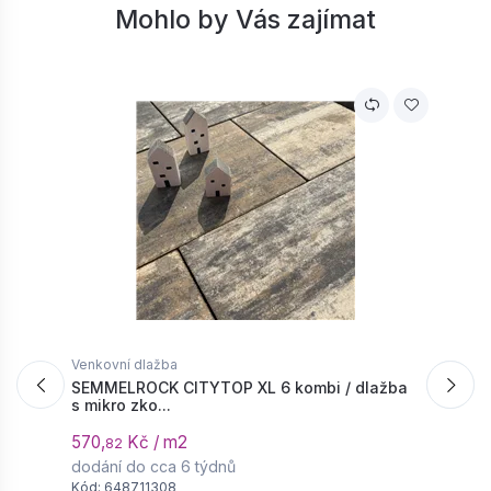
Mohlo by Vás zajímat
Venkovní dlažba
V
SEMMELROCK CITYTOP XL 6 kombi / dlažba
S
s mikro zko...
d
570,
Kč / m2
5
82
dodání do cca 6 týdnů
d
Kód: 648711308
K