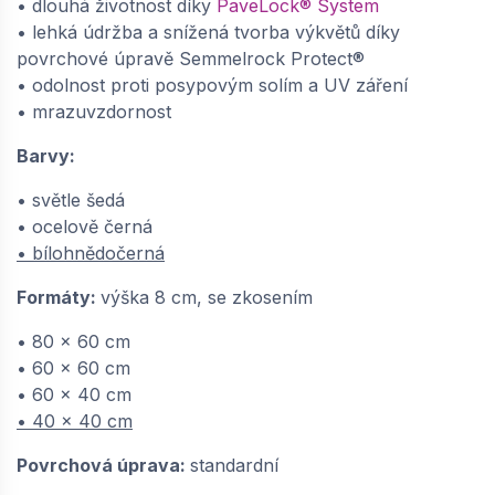
• dlouhá životnost díky
PaveLock® System
velkoformátová dlažba 80x60x8 cm,
• lehká údržba a snížená tvorba výkvětů díky
Semmelrock Protect - bílohnědočerná |
povrchové úpravě Semmelrock Protect®
648696740
• odolnost proti posypovým solím a UV záření
dodání do cca 6 týdnů
• mrazuvzdornost
725,
Kč / m2
10
Barvy:
−
+
• světle šedá
• ocelově černá
• bílohnědočerná
Formáty:
výška 8 cm, se zkosením
• 80 x 60 cm
• 60 x 60 cm
• 60 x 40 cm
• 40 x 40 cm
Povrchová úprava:
standardní