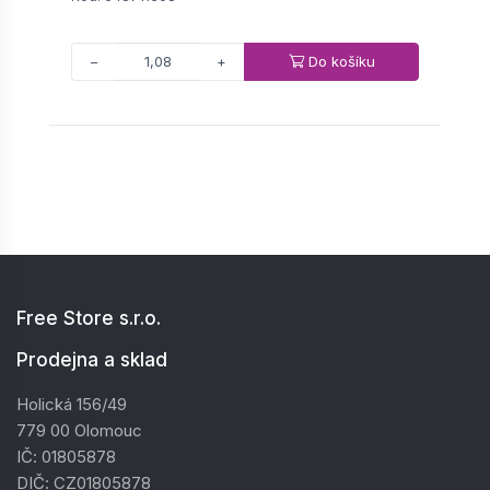
Do košíku
−
+
Free Store s.r.o.
Prodejna a sklad
Holická 156/49
779 00 Olomouc
IČ: 01805878
DIČ: CZ01805878