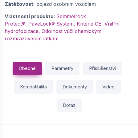
Zátěžovost:
pojezd osobním vozidlem
Vlastnosti produktu:
Semmelrock
Protect®, PaveLock® System, Kritéria CE, Vnitřní
hydrofobizace, Odolnost vůči chemickým
rozmrazovacím látkám
Obecné
Parametry
Příslušenství
Kompatibilita
Dokumenty
Video
Dotaz