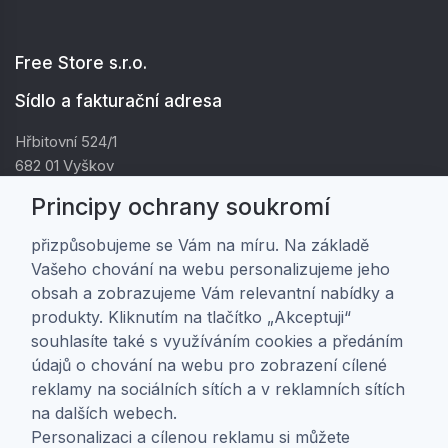
Free Store s.r.o.
Sídlo a fakturační adresa
Hřbitovní 524/1
682 01 Vyškov
IČ: 01805878
Principy ochrany soukromí
DIČ: CZ01805878
přizpůsobujeme se Vám na míru. Na základě
Vašeho chování na webu personalizujeme jeho
Zákaznická péče
obsah a zobrazujeme Vám relevantní nabídky a
produkty. Kliknutím na tlačítko „Akceptuji“
Doprava a platba
souhlasíte také s využíváním cookies a předáním
Obchodní podmínky
údajů o chování na webu pro zobrazení cílené
Ochrana osobních údajů
reklamy na sociálních sítích a v reklamních sítích
Nastavení soukromí
na dalších webech.
Personalizaci a cílenou reklamu si můžete